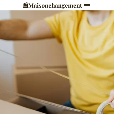
📰
Maisonchangement