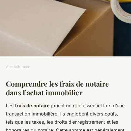
Accueil
›
Immo
IMMO
Comprendre les frais de notaire
Achat immobilier : budgétiser
dans l’achat immobilier
les frais de notaire
Les
frais de notaire
jouent un rôle essentiel lors d’une
Chloé
•
20 décembre 2024
•
7 min de lecture
transaction immobilière. Ils englobent divers coûts,
tels que les taxes, les droits d’enregistrement et les
honoraires du notaire. Cette somme est généralement