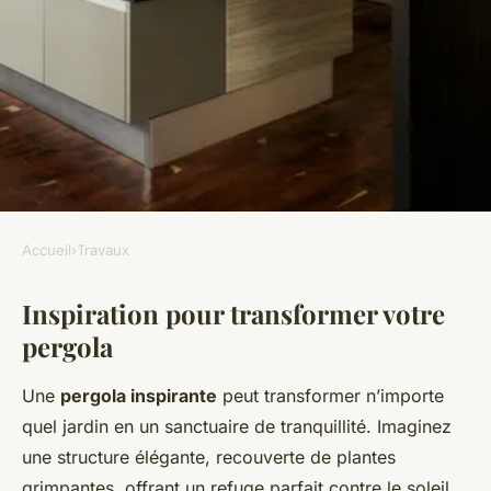
Accueil
›
Travaux
TRAVAUX
Inspiration pour transformer votre
Transformer votre pergola en
pergola
une oasis de détente
Une
pergola inspirante
peut transformer n’importe
Amélie
•
20 décembre 2024
•
6 min de lecture
quel jardin en un sanctuaire de tranquillité. Imaginez
une structure élégante, recouverte de plantes
grimpantes, offrant un refuge parfait contre le soleil.