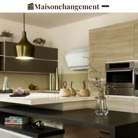
📰
Maisonchangement