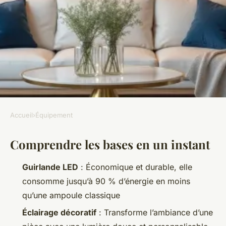
Accueil
›
Équipement
ÉQUIPEMENT
Comprendre les bases en un instant
Idées déco avec guirlandes
lumineuses LED pour
Guirlande LED
: Économique et durable, elle
intérieur
consomme jusqu’à 90 % d’énergie en moins
qu’une ampoule classique
Fabien
•
31/05/2026 08:44
•
12 min de lecture
Éclairage décoratif
: Transforme l’ambiance d’une