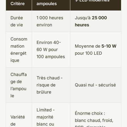
Critère
ampoules
Durée
1 000 heures
Jusqu’à
25 000
de vie
environ
heures
Consom
Environ 40-
mation
Moyenne de
5-10 W
60 W pour
énergét
pour 100 LED
100 ampoules
ique
Chauffa
Très chaud -
ge de
risque de
Quasi nul - sécurisé
l’ampou
brûlure
le
Limited -
Énorme choix :
Variété
majorité
blanc chaud, froid,
de
blanc ou