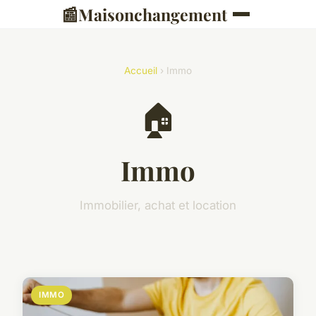
📰
Maisonchangement
Accueil
› Immo
🏠
Immo
Immobilier, achat et location
IMMO