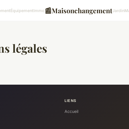
📰
Maisonchangement
ement
Équipement
Immo
Jardin
M
s légales
LIENS
Accueil