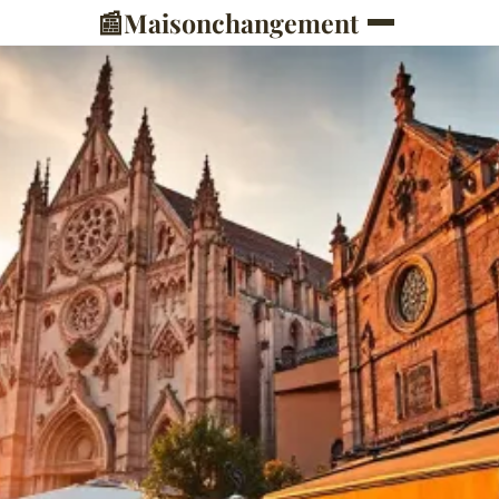
📰
Maisonchangement