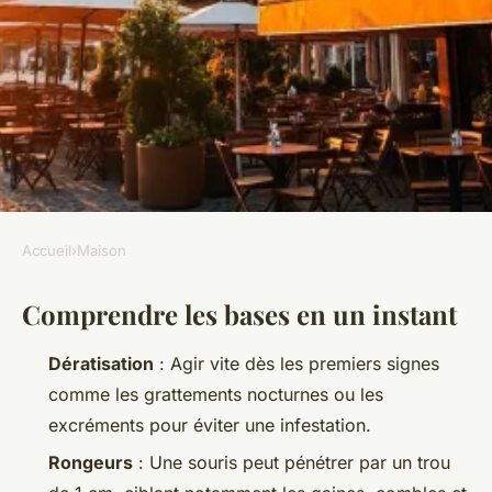
Accueil
›
Maison
MAISON
Comprendre les bases en un instant
Guide complet pour une
dératisation parfaite à
Dératisation
: Agir vite dès les premiers signes
Toulouse
comme les grattements nocturnes ou les
excréments pour éviter une infestation.
Aubine
•
08/07/2026 10:23
•
8 min de lecture
Rongeurs
: Une souris peut pénétrer par un trou