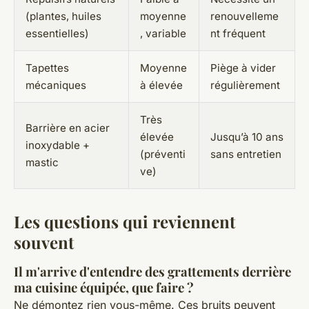
(plantes, huiles
moyenne
renouvelleme
essentielles)
, variable
nt fréquent
Tapettes
Moyenne
Piège à vider
mécaniques
à élevée
régulièrement
Très
Barrière en acier
élevée
Jusqu’à 10 ans
inoxydable +
(préventi
sans entretien
mastic
ve)
Les questions qui reviennent
souvent
Il m'arrive d'entendre des grattements derrière
ma cuisine équipée, que faire ?
Ne démontez rien vous-même. Ces bruits peuvent