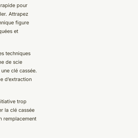
 rapide pour
ler. Attrapez
hnique figure
quées et
res techniques
me de scie
r une clé cassée.
de d’extraction
itiative trop
er la clé cassée
 un remplacement