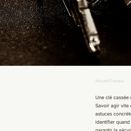
Accueil
›
Travaux
TRAVAUX
Que faire en cas de 
Une clé cassée d
Savoir agir vit
serrure ?
astuces concrète
identifier quand
garantir la sécu