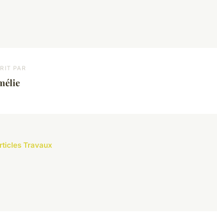
RIT PAR
mélie
articles Travaux