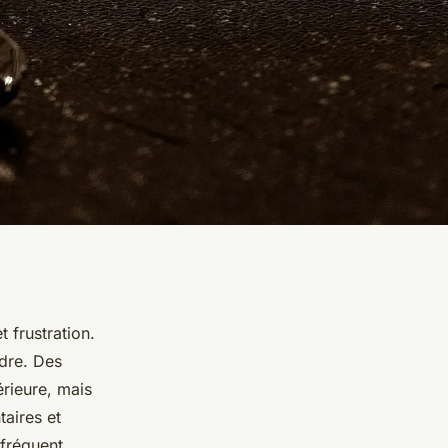
 frustration.
ndre. Des
érieure, mais
taires et
fréquent.