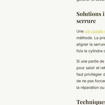
Amélie
•
14 octobre 2025
•
4 min de lecture
Solutions 
serrure
Une
clé cassée 
méthode. La prem
aligner la serru
fois le cylindre
Si une partie de
pour saisir et r
faut privilégier
de ne pas force
la réparation ou
Techniques 