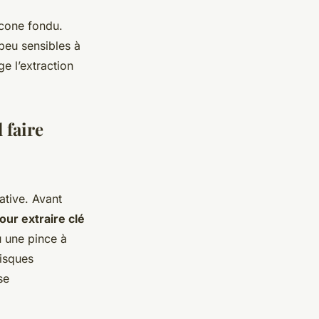
licone fondu.
 peu sensibles à
e l’extraction
 faire
tive. Avant
our extraire clé
u une pince à
 risques
se