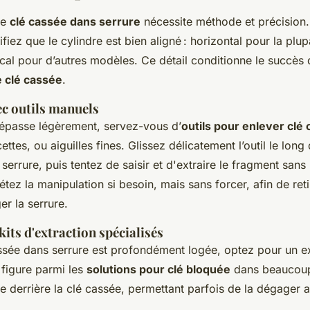
ne
clé cassée dans serrure
nécessite méthode et précision.
ifiez que le cylindre est bien aligné : horizontal pour la plu
tical pour d’autres modèles. Ce détail conditionne le succè
e clé cassée
.
ec outils manuels
dépasse légèrement, servez-vous d’
outils pour enlever clé
cettes, ou aiguilles fines. Glissez délicatement l’outil le lo
serrure, puis tentez de saisir et d'extraire le fragment sans
pétez la manipulation si besoin, mais sans forcer, afin de ret
r la serrure.
 kits d'extraction spécialisés
ssée dans serrure est profondément logée, optez pour un ex
 figure parmi les
solutions pour clé bloquée
dans beaucoup 
sse derrière la clé cassée, permettant parfois de la dégager 