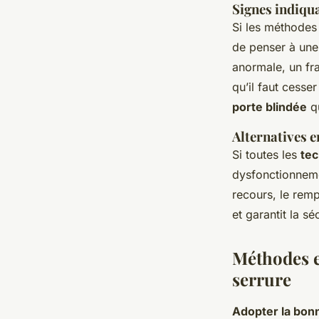
Signes indiqua
Si les méthodes
de penser à un
anormale, un fr
qu’il faut cesse
porte blindée
q
Alternatives e
Si toutes les
tec
dysfonctionnem
recours, le rem
et garantit la sé
Méthodes e
serrure
Adopter la bon