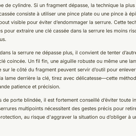
pe de cylindre. Si un fragment dépasse, la technique la plus
cassée consiste à utiliser une pince plate ou une pince à épi
bout visible pour éviter d’endommager la serrure. Cette tec
s pour extraire une clé cassée dans la serrure les moins ris
us.
 dans la serrure ne dépasse plus, il convient de tenter d’aut
clé coincée. Un fil fin, une aiguille robuste ou même une la
e sur le côté du fragment peuvent servir d’outil pour enleve
u la lame derrière la clé, tirez avec délicatesse—cette métho
nde patience et précision.
 de porte blindée, il est fortement conseillé d’éviter toute in
errures multipoints nécessitent des gestes précis pour retir
rotection, au risque d'aggraver la situation ou d’obliger à