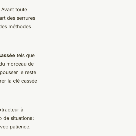
 Avant toute
part des serrures
s des méthodes
 cassée
tels que
ng du morceau de
 pousser le reste
irer la clé cassée
tracteur à
de situations :
avec patience.