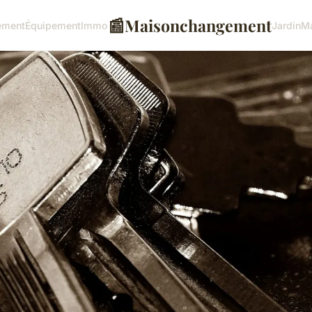
📰
Maisonchangement
ement
Équipement
Immo
Jardin
M