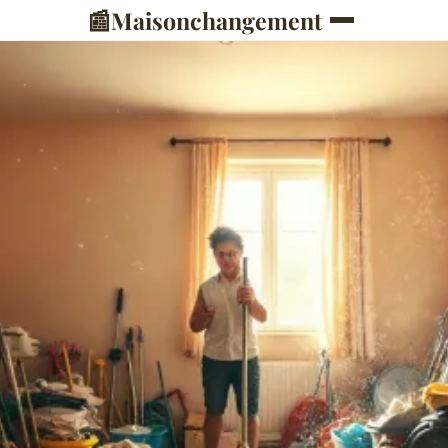
📰
Maisonchangement